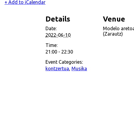
+ Add to iCalendar
Details
Venue
Date:
Modelo areto
(Zarautz)
2022-06-10
Time:
21:00 - 22:30
Event Categories:
kontzertua
,
Musika