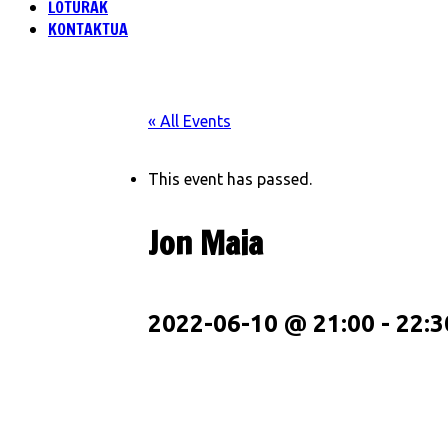
LOTURAK
KONTAKTUA
« All Events
This event has passed.
Jon Maia
2022-06-10 @ 21:00
-
22:3