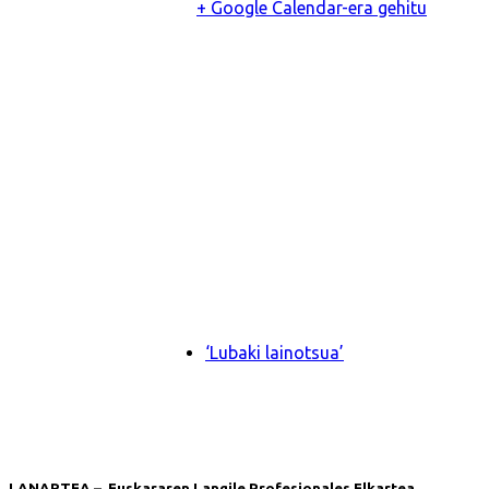
+ Google Calendar-era gehitu
‘Lubaki lainotsua’
LANARTEA – Euskararen Langile Profesionales Elkartea