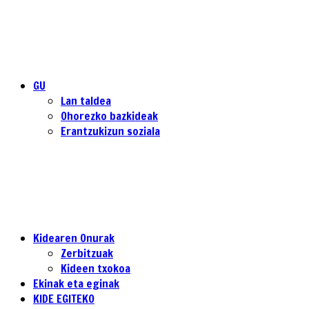
GU
Lan taldea
Ohorezko bazkideak
Erantzukizun soziala
Kidearen Onurak
Zerbitzuak
Kideen txokoa
Ekinak eta eginak
KIDE EGITEKO