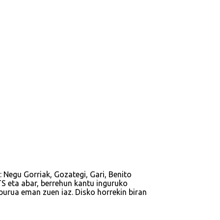
: Negu Gorriak, Gozategi, Gari, Benito
ETS eta abar, berrehun kantu inguruko
burua eman zuen iaz. Disko horrekin biran