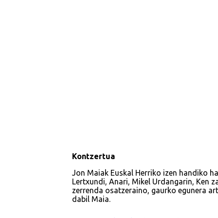
Kontzertua
Jon Maiak Euskal Herriko izen handiko hain
Lertxundi, Anari, Mikel Urdangarin, Ken z
zerrenda osatzeraino, gaurko egunera art
dabil Maia.