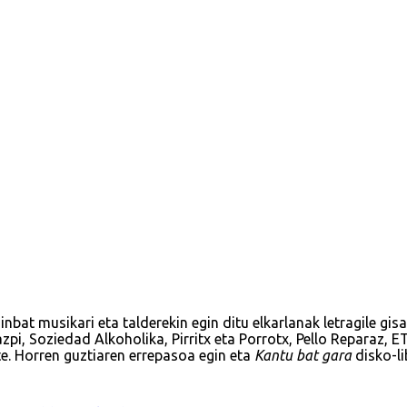
bat musikari eta talderekin egin ditu elkarlanak letragile gisa
azpi, Soziedad Alkoholika, Pirritx eta Porrotx, Pello Reparaz, 
e. Horren guztiaren errepasoa egin eta
Kantu bat gara
disko-li