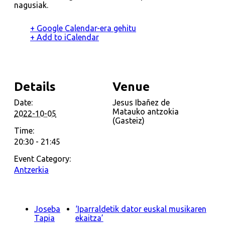
nagusiak.
+ Google Calendar-era gehitu
+ Add to iCalendar
Details
Venue
Date:
Jesus Ibañez de
Matauko antzokia
2022-10-05
(Gasteiz)
Time:
20:30 - 21:45
Event Category:
Antzerkia
Joseba
‘Iparraldetik dator euskal musikaren
Tapia
ekaitza’