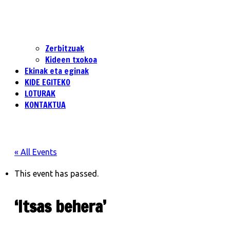
Zerbitzuak
Kideen txokoa
Ekinak eta eginak
KIDE EGITEKO
LOTURAK
KONTAKTUA
« All Events
This event has passed.
‘Itsas behera’