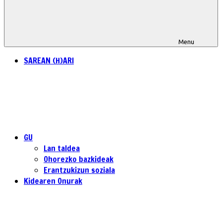
Menu
SAREAN (H)ARI
GU
Lan taldea
Ohorezko bazkideak
Erantzukizun soziala
Kidearen Onurak