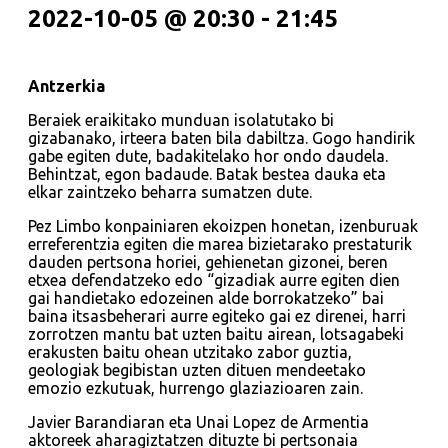
2022-10-05 @ 20:30
-
21:45
Antzerkia
Beraiek eraikitako munduan isolatutako bi
gizabanako, irteera baten bila dabiltza. Gogo handirik
gabe egiten dute, badakitelako hor ondo daudela.
Behintzat, egon badaude. Batak bestea dauka eta
elkar zaintzeko beharra sumatzen dute.
Pez Limbo konpainiaren ekoizpen honetan, izenburuak
erreferentzia egiten die marea bizietarako prestaturik
dauden pertsona horiei, gehienetan gizonei, beren
etxea defendatzeko edo “gizadiak aurre egiten dien
gai handietako edozeinen alde borrokatzeko” bai
baina itsasbeherari aurre egiteko gai ez direnei, harri
zorrotzen mantu bat uzten baitu airean, lotsagabeki
erakusten baitu ohean utzitako zabor guztia,
geologiak begibistan uzten dituen mendeetako
emozio ezkutuak, hurrengo glaziazioaren zain.
Javier Barandiaran eta Unai Lopez de Armentia
aktoreek aharagiztatzen dituzte bi pertsonaia