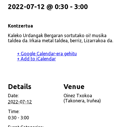
2022-07-12 @ 0:30
-
3:00
Kontzertua
Kaleko Urdangak Bergaran sortutako oi! musika
taldea da. Irkaia metal taldea, berriz, Lizarrakoa da.
+ Google Calendar-era gehitu
+ Add to iCalendar
Details
Venue
Date:
Oinez Txokoa
(Takonera, Iruñea)
2022-07-12
Time:
0:30 - 3:00