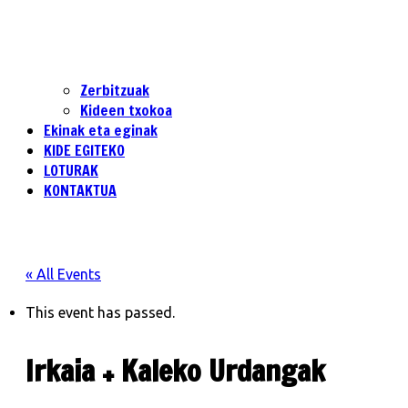
Zerbitzuak
Kideen txokoa
Ekinak eta eginak
KIDE EGITEKO
LOTURAK
KONTAKTUA
« All Events
This event has passed.
Irkaia + Kaleko Urdangak