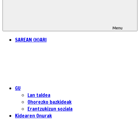
Menu
SAREAN (H)ARI
GU
Lan taldea
Ohorezko bazkideak
Erantzukizun soziala
Kidearen Onurak