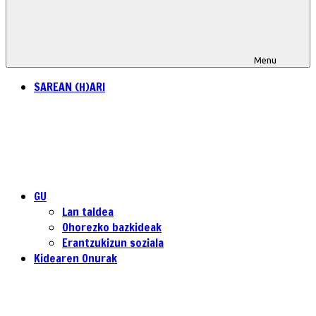
Menu
SAREAN (H)ARI
GU
Lan taldea
Ohorezko bazkideak
Erantzukizun soziala
Kidearen Onurak