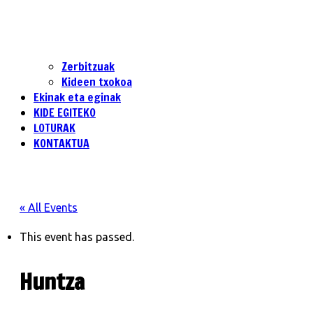
Zerbitzuak
Kideen txokoa
Ekinak eta eginak
KIDE EGITEKO
LOTURAK
KONTAKTUA
« All Events
This event has passed.
Huntza