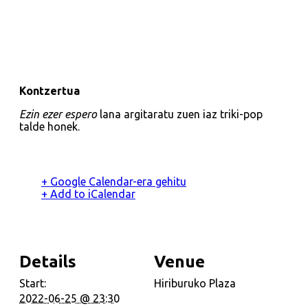
Kontzertua
Ezin ezer espero
lana argitaratu zuen iaz triki-pop
talde honek.
+ Google Calendar-era gehitu
+ Add to iCalendar
Details
Venue
Start:
Hiriburuko Plaza
2022-06-25 @ 23:30