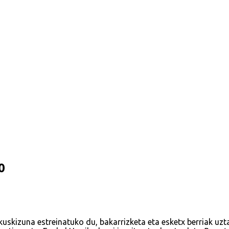
0
kuskizuna estreinatuko du, bakarrizketa eta esketx berriak uz