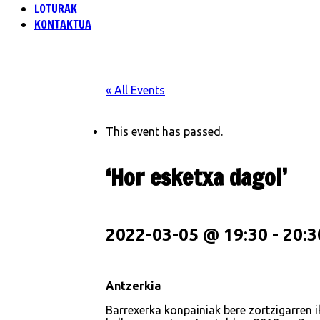
LOTURAK
KONTAKTUA
« All Events
This event has passed.
‘Hor esketxa dago!’
2022-03-05 @ 19:30
-
20:3
Antzerkia
Barrexerka konpainiak bere zortzigarren i