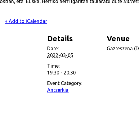
stian, eta Euskal Herriko herri igaritan taularatu dute
Barret
+ Add to iCalendar
Details
Venue
Date:
Gazteszena (D
2022-03-05
Time:
19:30 - 20:30
Event Category:
Antzerkia