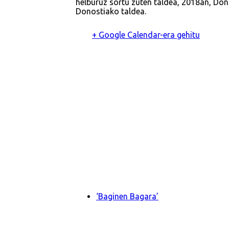
helburuz sortu zuten taldea, 2018an, Dono
Donostiako taldea.
+ Google Calendar-era gehitu
‘Baginen Bagara’