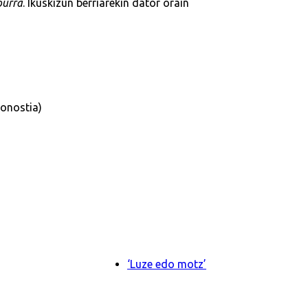
ourra
. Ikuskizun berriarekin dator orain
onostia)
‘Luze edo motz’