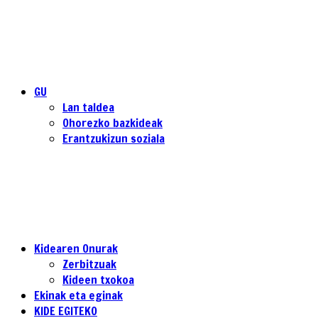
GU
Lan taldea
Ohorezko bazkideak
Erantzukizun soziala
Kidearen Onurak
Zerbitzuak
Kideen txokoa
Ekinak eta eginak
KIDE EGITEKO