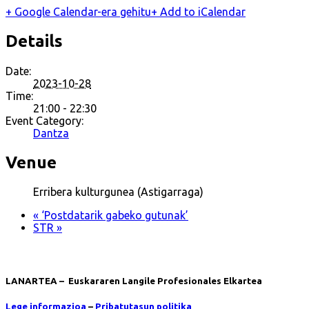
+ Google Calendar-era gehitu
+ Add to iCalendar
Details
Date:
2023-10-28
Time:
21:00 - 22:30
Event Category:
Dantza
Venue
Erribera kulturgunea (Astigarraga)
«
‘Postdatarik gabeko gutunak’
STR
»
LANARTEA – Euskararen Langile Profesionales Elkartea
Lege informazioa
–
Pribatutasun politika