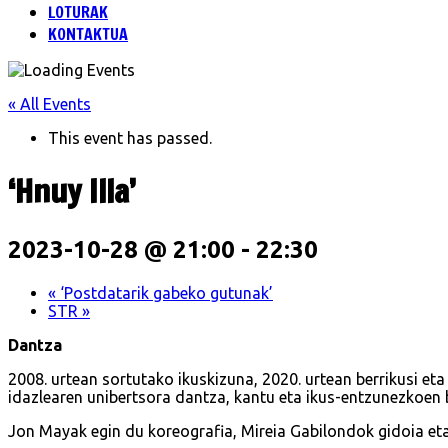
LOTURAK
KONTAKTUA
« All Events
This event has passed.
‘Hnuy Illa’
2023-10-28 @ 21:00
-
22:30
«
‘Postdatarik gabeko gutunak’
STR
»
Dantza
2008. urtean sortutako ikuskizuna, 2020. urtean berrikusi e
idazlearen unibertsora dantza, kantu eta ikus-entzunezkoen 
Jon Mayak egin du koreografia, Mireia Gabilondok gidoia eta