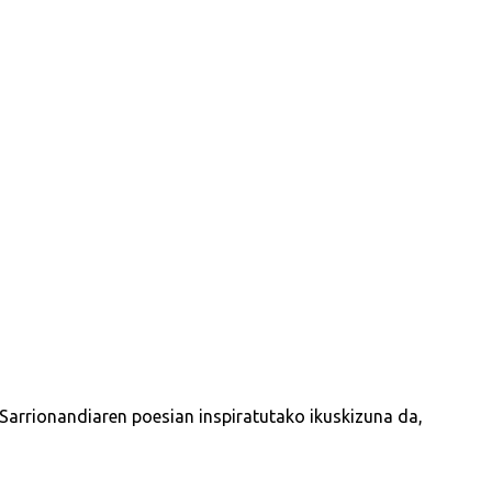
 Sarrionandiaren poesian inspiratutako ikuskizuna da,