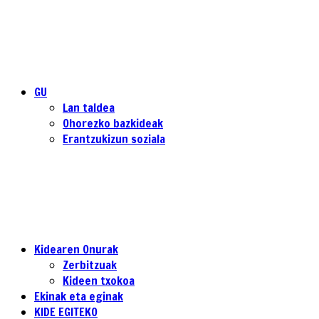
GU
Lan taldea
Ohorezko bazkideak
Erantzukizun soziala
Kidearen Onurak
Zerbitzuak
Kideen txokoa
Ekinak eta eginak
KIDE EGITEKO