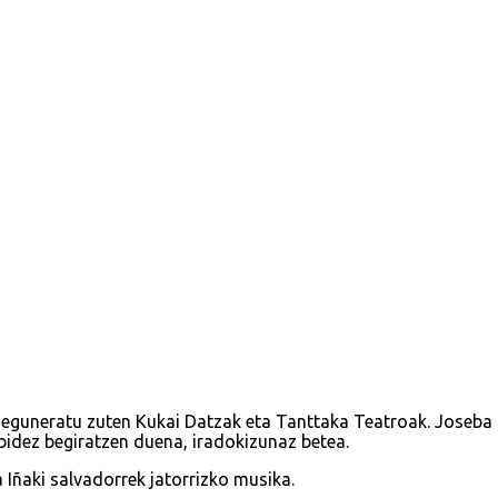
ta eguneratu zuten Kukai Datzak eta Tanttaka Teatroak. Joseba
bidez begiratzen duena, iradokizunaz betea.
 Iñaki salvadorrek jatorrizko musika.