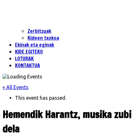
Zerbitzuak
Kideen txokoa
Ekinak eta eginak
KIDE EGITEKO
LOTURAK
KONTAKTUA
« All Events
This event has passed.
Hemendik Harantz, musika zubi
dela