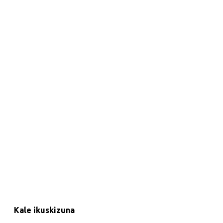
Kale ikuskizuna