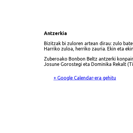
Antzerkia
Bizitzak bi zuloren artean dirau: zulo bat
Harriko zuloa, herriko zauria. Ekin eta ekin, 
Zuberoako Bonbon Beltz antzerki konpai
Josune Gorostegi eta Dominika Rekalt (Ti
+ Google Calendar-era gehitu