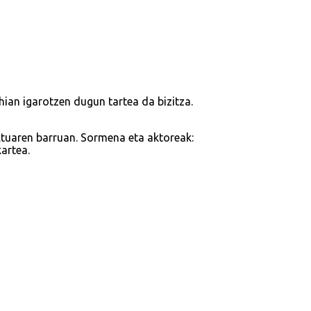
ahian igarotzen dugun tartea da bizitza.
ktuaren barruan. Sormena eta aktoreak:
artea.