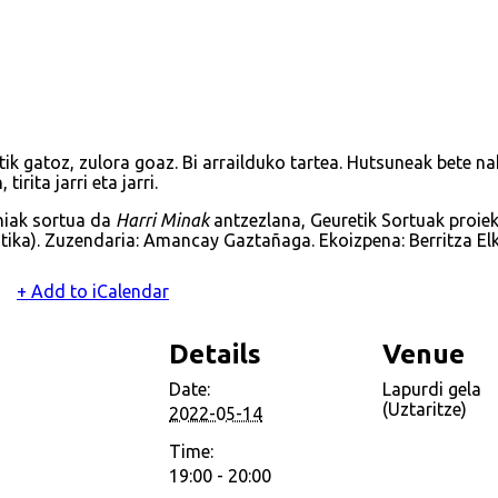
etik gatoz, zulora goaz. Bi arrailduko tartea. Hutsuneak bete n
tirita jarri eta jarri.
niak sortua da
Harri Minak
antzezlana, Geuretik Sortuak proie
tika). Zuzendaria: Amancay Gaztañaga. Ekoizpena: Berritza Elk
+ Add to iCalendar
Details
Venue
Date:
Lapurdi gela
(Uztaritze)
2022-05-14
Time:
19:00 - 20:00