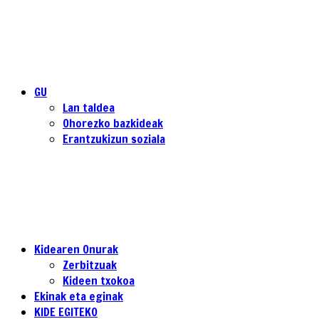
GU
Lan taldea
Ohorezko bazkideak
Erantzukizun soziala
Kidearen Onurak
Zerbitzuak
Kideen txokoa
Ekinak eta eginak
KIDE EGITEKO