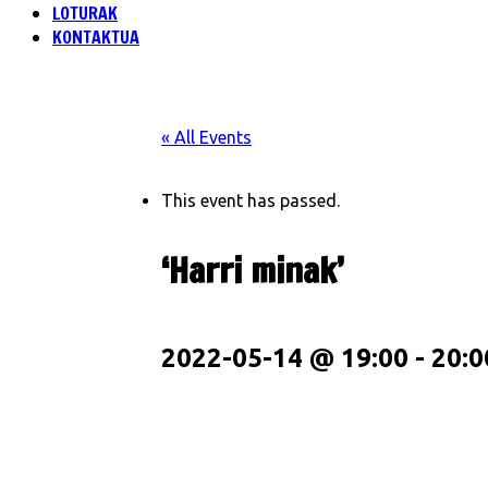
LOTURAK
KONTAKTUA
« All Events
This event has passed.
‘Harri minak’
2022-05-14 @ 19:00
-
20:0