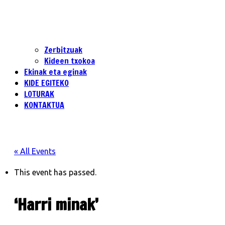
Zerbitzuak
Kideen txokoa
Ekinak eta eginak
KIDE EGITEKO
LOTURAK
KONTAKTUA
« All Events
This event has passed.
‘Harri minak’