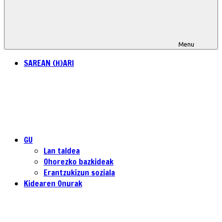
Menu
SAREAN (H)ARI
GU
Lan taldea
Ohorezko bazkideak
Erantzukizun soziala
Kidearen Onurak