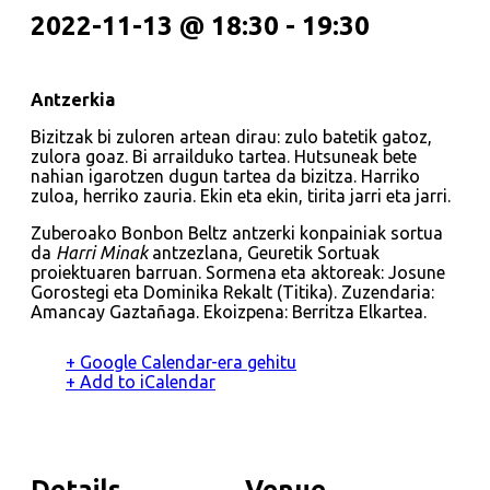
2022-11-13 @ 18:30
-
19:30
Antzerkia
Bizitzak bi zuloren artean dirau: zulo batetik gatoz,
zulora goaz. Bi arrailduko tartea. Hutsuneak bete
nahian igarotzen dugun tartea da bizitza. Harriko
zuloa, herriko zauria. Ekin eta ekin, tirita jarri eta jarri.
Zuberoako Bonbon Beltz antzerki konpainiak sortua
da
Harri Minak
antzezlana, Geuretik Sortuak
proiektuaren barruan. Sormena eta aktoreak: Josune
Gorostegi eta Dominika Rekalt (Titika). Zuzendaria:
Amancay Gaztañaga. Ekoizpena: Berritza Elkartea.
+ Google Calendar-era gehitu
+ Add to iCalendar
Details
Venue