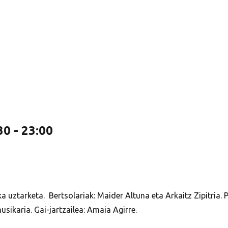
30
-
23:00
ka
uztarketa.
Bertsolariak:
Maider Altuna eta Arkaitz Zipitria.
P
musikaria.
Gai-jartzailea:
Amaia Agirre.