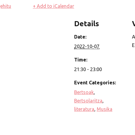
ehitu
+ Add to iCalendar
Details
Date:
A
E
2022-10-07
Time:
21:30 - 23:00
Event Categories:
Bertsoak
,
Bertsolaritza
,
literatura
,
Musika