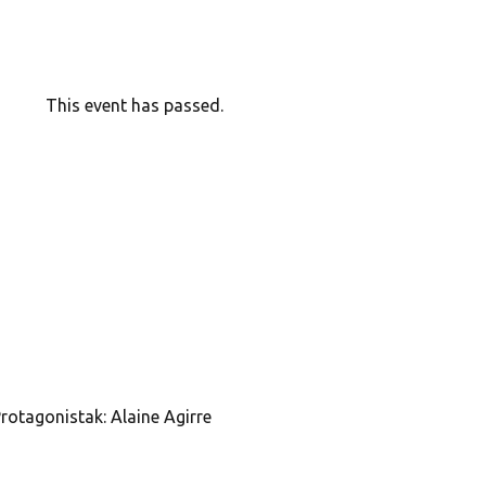
This event has passed.
rotagonistak:
Alaine Agirre