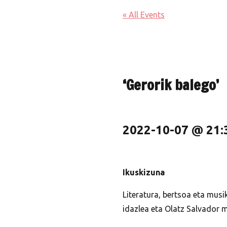
« All Events
‘Gerorik balego’
2022-10-07 @ 21:
Ikuskizuna
Literatura, bertsoa eta musi
idazlea eta Olatz Salvador 