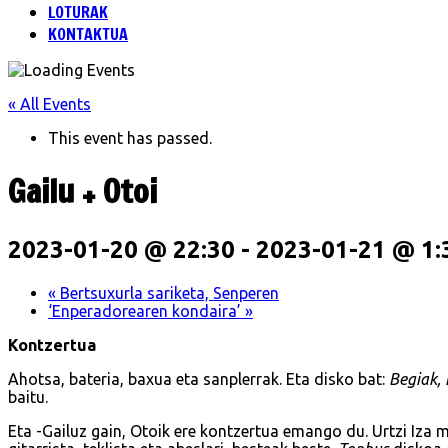
LOTURAK
KONTAKTUA
« All Events
This event has passed.
Gailu + Otoi
2023-01-20 @ 22:30
-
2023-01-21 @ 1:
«
Bertsuxurla sariketa, Senperen
‘Enperadorearen kondaira’
»
Kontzertua
Ahotsa, bateria, baxua eta sanplerrak. Eta disko bat:
Begiak, 
baitu.
Eta -Gailuz gain, Otoik ere kontzertua emango du. Urtzi Iza m