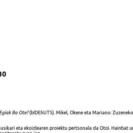
30
Egiak Ba Ote?
(bIDEhUTS). Mikel, Okene eta Mariano: Zuzenek
usikari eta ekoizlearen proiektu pertsonala da Otoi. Hainbat u