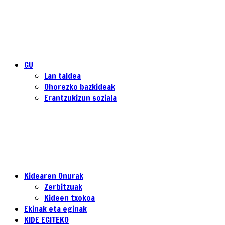
GU
Lan taldea
Ohorezko bazkideak
Erantzukizun soziala
Kidearen Onurak
Zerbitzuak
Kideen txokoa
Ekinak eta eginak
KIDE EGITEKO