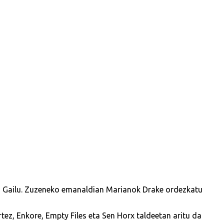
o Gailu. Zuzeneko emanaldian Marianok Drake ordezkatu
rtez, Enkore, Empty Files eta Sen Horx taldeetan aritu da