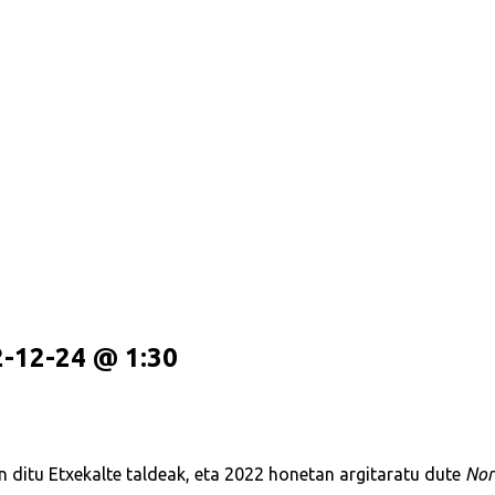
-12-24 @ 1:30
n ditu Etxekalte taldeak, eta 2022 honetan argitaratu dute
Nor