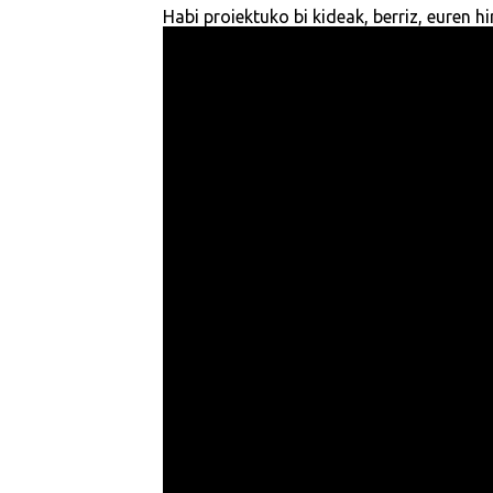
Habi proiektuko bi kideak, berriz, euren hi