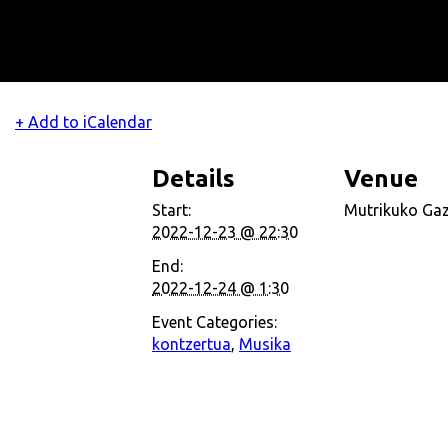
+ Add to iCalendar
Details
Venue
Start:
Mutrikuko Gaz
2022-12-23 @ 22:30
End:
2022-12-24 @ 1:30
Event Categories:
kontzertua
,
Musika