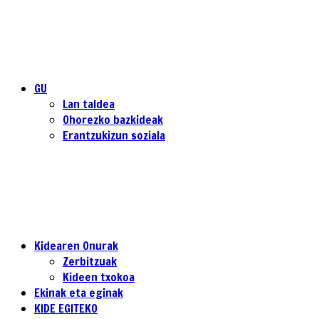
GU
Lan taldea
Ohorezko bazkideak
Erantzukizun soziala
Kidearen Onurak
Zerbitzuak
Kideen txokoa
Ekinak eta eginak
KIDE EGITEKO