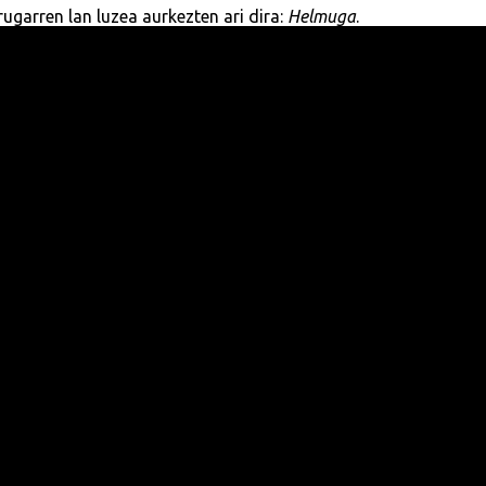
rugarren lan luzea aurkezten ari dira:
Helmuga
.