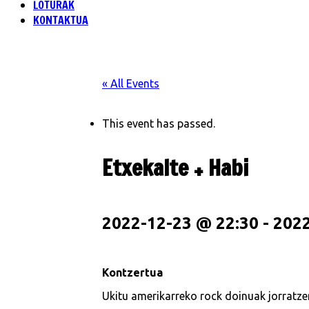
LOTURAK
KONTAKTUA
« All Events
This event has passed.
Etxekalte + Habi
2022-12-23 @ 22:30
-
2022
Kontzertua
Ukitu amerikarreko rock doinuak jorratze