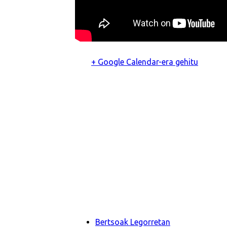
+ Google Calendar-era gehitu
Bertsoak Legorretan