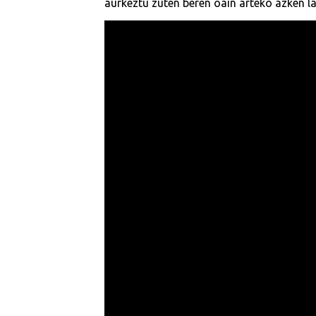
aurkeztu zuten beren oain arteko azken l