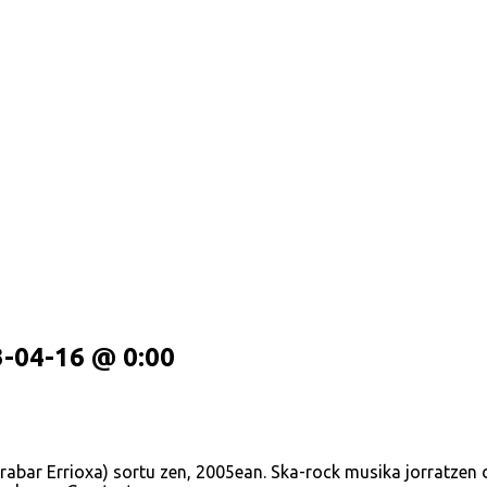
-04-16 @ 0:00
Arabar Errioxa) sortu zen, 2005ean. Ska-rock musika jorratzen 