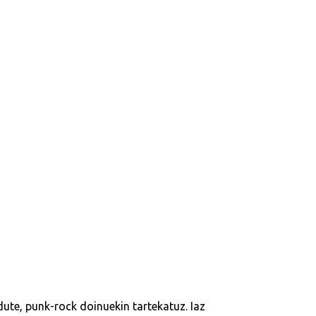
dute, punk-rock doinuekin tartekatuz. Iaz