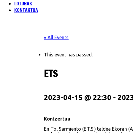
LOTURAK
KONTAKTUA
« All Events
This event has passed.
ETS
2023-04-15 @ 22:30
-
2023
Kontzertua
En Tol Sarmiento (E.T.S.) taldea Ekoran (