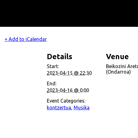
+ Add to iCalendar
Details
Venue
Start:
Beikozini Are
(Ondarroa)
2023-04-15 @ 22:30
End:
2023-04-16 @ 0:00
Event Categories:
kontzertua
,
Musika