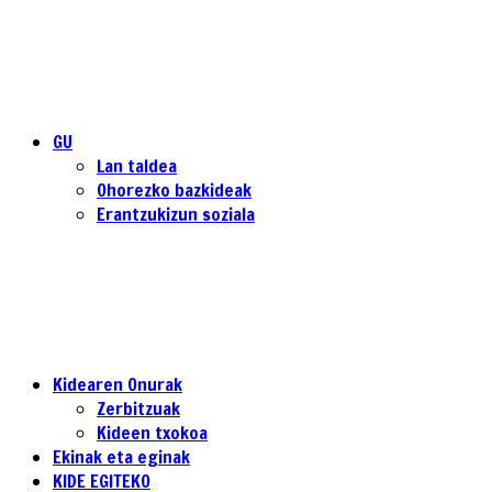
GU
Lan taldea
Ohorezko bazkideak
Erantzukizun soziala
Kidearen Onurak
Zerbitzuak
Kideen txokoa
Ekinak eta eginak
KIDE EGITEKO