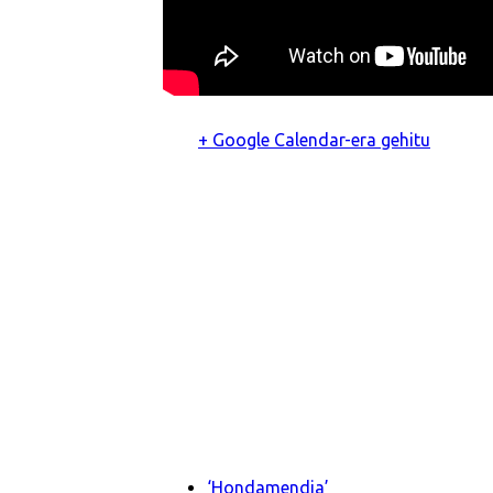
+ Google Calendar-era gehitu
‘Hondamendia’