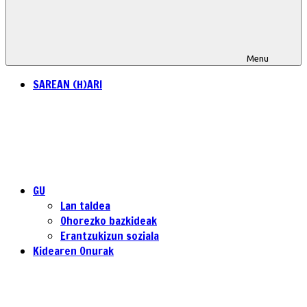
Menu
SAREAN (H)ARI
GU
Lan taldea
Ohorezko bazkideak
Erantzukizun soziala
Kidearen Onurak