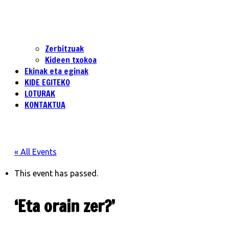
Zerbitzuak
Kideen txokoa
Ekinak eta eginak
KIDE EGITEKO
LOTURAK
KONTAKTUA
« All Events
This event has passed.
‘Eta orain zer?’