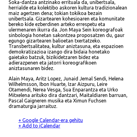
Soka-dantza antzinako errituala da, unibertsala,
herrialde eta kolektibo askoren kultura tradizionalean
maiz agertzen dena; tokian tokikoa bezain
unibertsala. Gizartearen kohesioaren eta komunitate
bereko kide ezberdinen arteko errespetu eta
ulermenaren ikurra da. Jon Maya Sein koreografoak
sinbologia honetan sakontzea proposatzen du, gaur
egungo gizartearen balioetan txertatzeko.
Transbertsalitatea, kultur aniztasuna, eta espazioen
demokratizazioa izango dira bidaia honetako
gaietako batzuk, bizikidetzaren bidez eta
adierazpenen eta jatorri koreografikoen
aniztasunaren bidez.
Alain Maya, Aritz Lopez, Junaid Jemal Sendi, Helena
Wilhelmsson, Ibon Huarte, Izar Aizpuru, Leire
Otamendi, Nerea Vesga, Sua Enparantza eta Urko
Mitxelena arituko dira dantzari, Maitaldiaren barruan,
Pascal Gaigneren musika eta Ximun Fuchsen
dramaturgia jarraituz.
+ Google Calendar-era gehitu
+ Add to iCalendar