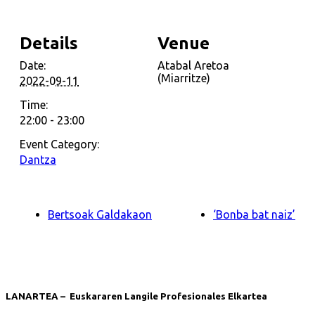
Details
Venue
Date:
Atabal Aretoa
(Miarritze)
2022-09-11
Time:
22:00 - 23:00
Event Category:
Dantza
Bertsoak Galdakaon
‘Bonba bat naiz’
LANARTEA – Euskararen Langile Profesionales Elkartea