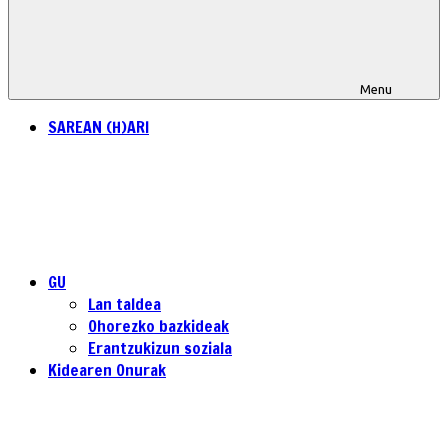
Menu
SAREAN (H)ARI
GU
Lan taldea
Ohorezko bazkideak
Erantzukizun soziala
Kidearen Onurak