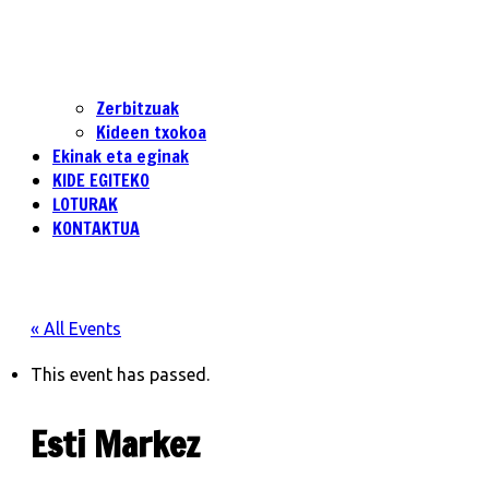
Zerbitzuak
Kideen txokoa
Ekinak eta eginak
KIDE EGITEKO
LOTURAK
KONTAKTUA
« All Events
This event has passed.
Esti Markez