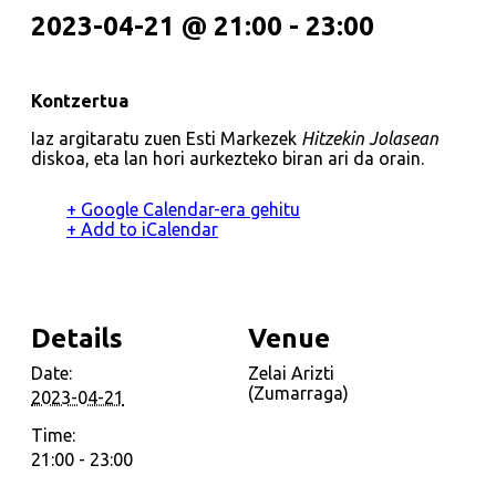
2023-04-21 @ 21:00
-
23:00
Kontzertua
Iaz argitaratu zuen Esti Markezek
Hitzekin Jolasean
diskoa, eta lan hori aurkezteko biran ari da orain.
+ Google Calendar-era gehitu
+ Add to iCalendar
Details
Venue
Date:
Zelai Arizti
(Zumarraga)
2023-04-21
Time:
21:00 - 23:00