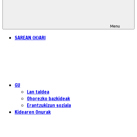
Menu
SAREAN (H)ARI
GU
Lan taldea
Ohorezko bazkideak
Erantzukizun soziala
Kidearen Onurak