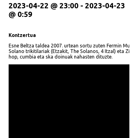
2023-04-22 @ 23:00
-
2023-04-23
@ 0:59
Kontzertua
Esne Beltza taldea 2007. urtean sortu zuten Fermin Muguru
Solano trikitilariak (Etzakit, The Solanos, 4 Itzal) eta Zig
hop, cumbia eta ska doinuak nahasten dituzte.