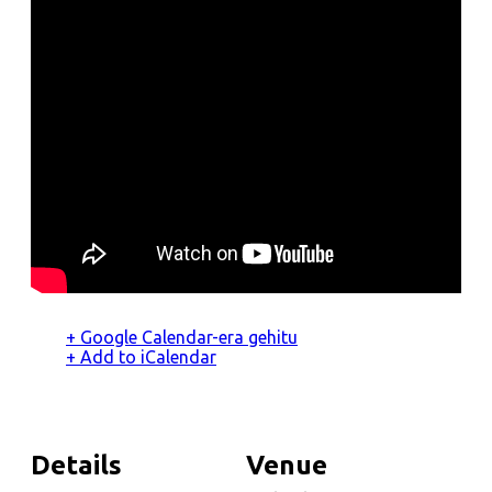
+ Google Calendar-era gehitu
+ Add to iCalendar
Details
Venue