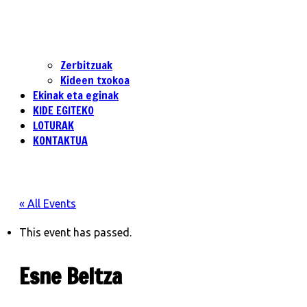
Zerbitzuak
Kideen txokoa
Ekinak eta eginak
KIDE EGITEKO
LOTURAK
KONTAKTUA
« All Events
This event has passed.
Esne Beltza