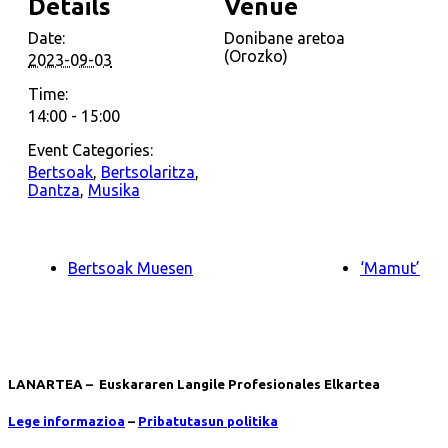
Details
Venue
Date:
Donibane aretoa
(Orozko)
2023-09-03
Time:
14:00 - 15:00
Event Categories:
Bertsoak
,
Bertsolaritza
,
Dantza
,
Musika
Bertsoak Muesen
‘Mamut’
LANARTEA – Euskararen Langile Profesionales Elkartea
Lege informazioa
–
Pribatutasun politika