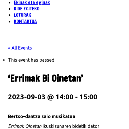
Ekinak eta eginak
KIDE EGITEKO
LOTURAK
KONTAKTUA
« All Events
This event has passed.
‘Errimak Bi Oinetan’
2023-09-03 @ 14:00
-
15:00
Bertso-dantza saio musikatua
Errimak Oinetan
ikuskizunaren bidetik dator