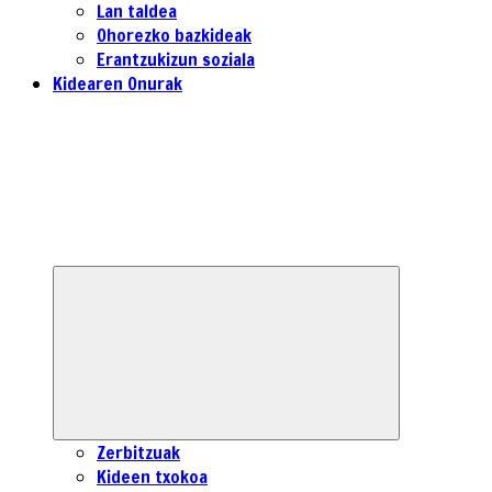
Lan taldea
Ohorezko bazkideak
Erantzukizun soziala
Kidearen Onurak
Expand
child
menu
Zerbitzuak
Kideen txokoa