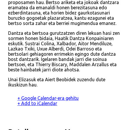
proposamen hau. Bertso ariketa eta jokoak dantzara
eramatea da emanaldi honen berezitasuna edo
ezberdintasuna, eta horien bidez gaurkotasunari
buruzko gogoetak plazaratzea, kantu ezagunei eta
bertso sorta zahar eta berriei mugimendua emanez.
Dantza eta bertsoa gurutzatzen diren lekuan hasi zen
sormen honen bidaia, Haatik Dantza Konpainiaren
eskutik. Sustrai Colina, Xalbador, Aitor Mendiluze,
Lazkao Txiki, Uxue Alberdi, Odei Barroso eta
bertsolari gehiagoren errimekin egingo dute dantza
bost dantzarik. Igelaren bandak jarri die soinua
bertsoei, eta Thierry Biscary, Maddalen Arzallus eta
beste hainbatek jarri diote ahotsa.
Unai Elizasuk eta Aiert Beobidek zuzendu dute
ikuskizun hau.
+ Google Calendar-era gehitu
+ Add to iCalendar