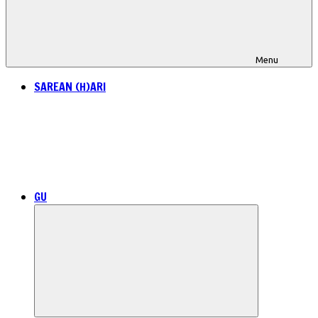
Menu
SAREAN (H)ARI
GU
Expand
child
menu