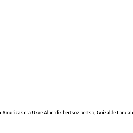
n Amurizak eta Uxue Alberdik bertsoz bertso, Goizalde Landaba