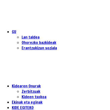
GU
Lan taldea
Ohorezko bazkideak
Erantzukizun soziala
Kidearen Onurak
Zerbitzuak
Kideen txokoa
Ekinak eta eginak
KIDE EGITEKO