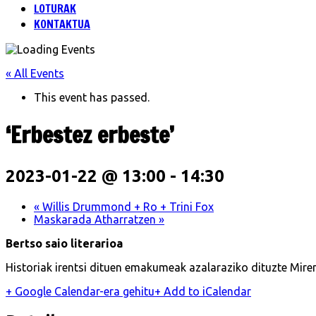
LOTURAK
KONTAKTUA
« All Events
This event has passed.
‘Erbestez erbeste’
2023-01-22 @ 13:00
-
14:30
«
Willis Drummond + Ro + Trini Fox
Maskarada Atharratzen
»
Bertso saio literarioa
Historiak irentsi dituen emakumeak azalaraziko dituzte
Mire
+ Google Calendar-era gehitu
+ Add to iCalendar