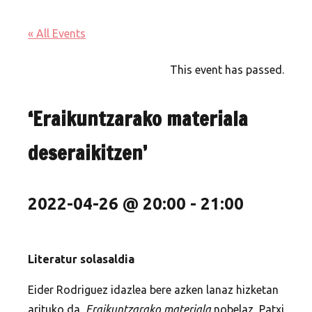
« All Events
This event has passed.
‘Eraikuntzarako materiala
deseraikitzen’
2022-04-26 @ 20:00
-
21:00
Literatur solasaldia
Eider Rodriguez idazlea bere azken lanaz hizketan
arituko da,
Eraikuntzarako materiala
nobelaz, Patxi