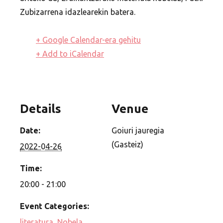
Zubizarrena idazlearekin batera.
+ Google Calendar-era gehitu
+ Add to iCalendar
Details
Venue
Date:
Goiuri jauregia
(Gasteiz)
2022-04-26
Time:
20:00 - 21:00
Event Categories:
literatura
,
Nobela
,