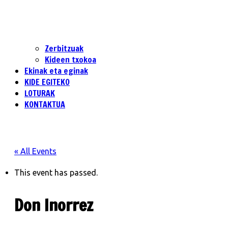
Zerbitzuak
Kideen txokoa
Ekinak eta eginak
KIDE EGITEKO
LOTURAK
KONTAKTUA
« All Events
This event has passed.
Don Inorrez