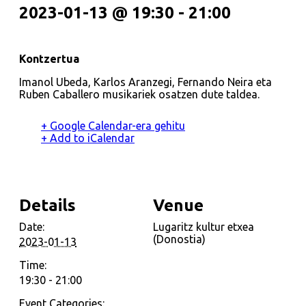
2023-01-13 @ 19:30
-
21:00
Kontzertua
Imanol Ubeda, Karlos Aranzegi, Fernando Neira eta
Ruben Caballero musikariek osatzen dute taldea.
+ Google Calendar-era gehitu
+ Add to iCalendar
Details
Venue
Date:
Lugaritz kultur etxea
(Donostia)
2023-01-13
Time:
19:30 - 21:00
Event Categories: