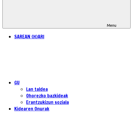
Menu
SAREAN (H)ARI
GU
Lan taldea
Ohorezko bazkideak
Erantzukizun soziala
Kidearen Onurak