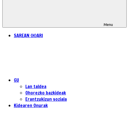
Menu
SAREAN (H)ARI
GU
Lan taldea
Ohorezko bazkideak
Erantzukizun soziala
Kidearen Onurak