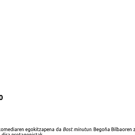
0
omediaren egokitzapena da
Bost minutun
. Begoña Bilbaoren
 dira protagonistak.