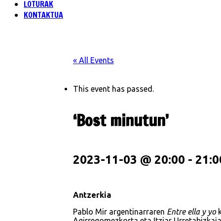
LOTURAK
KONTAKTUA
« All Events
This event has passed.
‘Bost minutun’
2023-11-03 @ 20:00
-
21:0
Antzerkia
Pablo Mir argentinarraren
Entre ella y yo
k
Agirregomezkorta eta Itziar Urretabizkaia