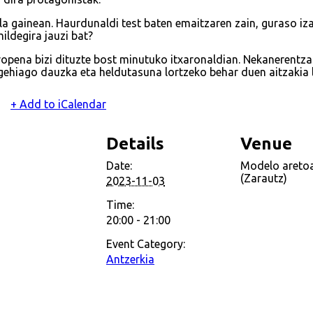
a gainean. Haurdunaldi test baten emaitzaren zain, guraso iz
ildegira jauzi bat?
aropena bizi dituzte bost minutuko itxaronaldian. Nekanerentzat
gehiago dauzka eta heldutasuna lortzeko behar duen aitzakia l
+ Add to iCalendar
Details
Venue
Date:
Modelo areto
(Zarautz)
2023-11-03
Time:
20:00 - 21:00
Event Category:
Antzerkia