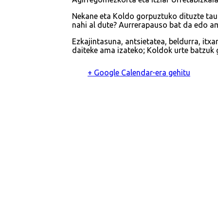
Nekane eta Koldo gorpuztuko dituzte taul
nahi al dute? Aurrerapauso bat da edo am
Ezkajintasuna, antsietatea, beldurra, itx
daiteke ama izateko; Koldok urte batzuk 
+ Google Calendar-era gehitu