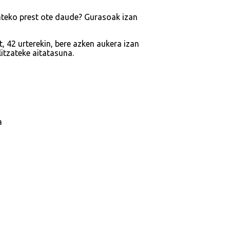
ateko prest ote daude? Gurasoak izan
, 42 urterekin, bere azken aukera izan
itzateke aitatasuna.
a