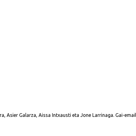
a, Asier Galarza, Aissa Intxausti eta Jone Larrinaga.
Gai-email