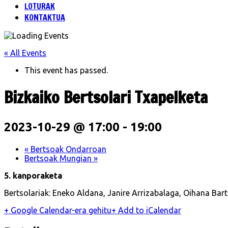
LOTURAK
KONTAKTUA
« All Events
This event has passed.
Bizkaiko Bertsolari Txapelketa
2023-10-29 @ 17:00
-
19:00
«
Bertsoak Ondarroan
Bertsoak Mungian
»
5. kanporaketa
Bertsolariak:
Eneko Aldana, Janire Arrizabalaga, Oihana Bartr
+ Google Calendar-era gehitu
+ Add to iCalendar