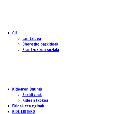
GU
Lan taldea
Ohorezko bazkideak
Erantzukizun soziala
Kidearen Onurak
Zerbitzuak
Kideen txokoa
Ekinak eta eginak
KIDE EGITEKO