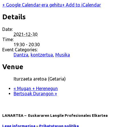
+ Google Calendar-era gehitu
+ Add to iCalendar
Details
Date:
2021-12-30
Time:
19:30 - 20:30
Event Categories:
Dantza
,
kontzertua
,
Musika
Venue
Iturzaeta aretoa (Getaria)
«
Mugan + Herenegun
Bertsoak Durangon
»
LANARTEA – Euskararen Langile Profesionales Elkartea
Lege informazioa
–
Pribatutasun politika