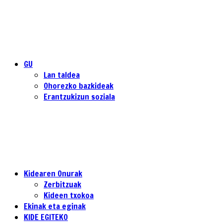
GU
Lan taldea
Ohorezko bazkideak
Erantzukizun soziala
Kidearen Onurak
Zerbitzuak
Kideen txokoa
Ekinak eta eginak
KIDE EGITEKO