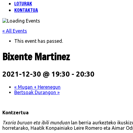
LOTURAK
KONTAKTUA
« All Events
This event has passed.
Bixente Martinez
2021-12-30 @ 19:30
-
20:30
«
Mugan + Herenegun
Bertsoak Durangon
»
Kontzertua
Txoria buruan eta ibili munduan
lan berria aurkezteko ikuskiz
horretarako, Haatik Konpainiako Leire Romero eta Aimar Odr