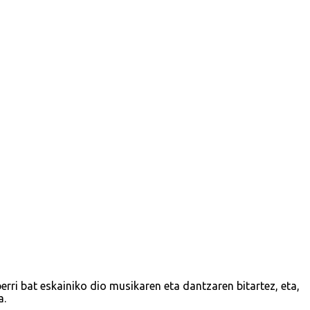
erri bat eskainiko dio musikaren eta dantzaren bitartez, eta,
a.