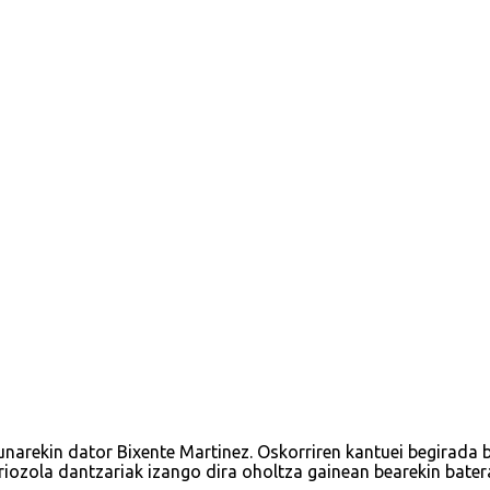
unarekin dator Bixente Martinez. Oskorriren kantuei begirada b
iozola dantzariak izango dira oholtza gainean bearekin bater