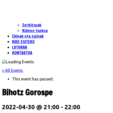
Zerbitzuak
Kideen txokoa
Ekinak eta eginak
KIDE EGITEKO
LOTURAK
KONTAKTUA
« All Events
This event has passed.
Bihotz Gorospe
2022-04-30 @ 21:00
-
22:00