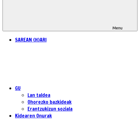
Menu
SAREAN (H)ARI
GU
Lan taldea
Ohorezko bazkideak
Erantzukizun soziala
Kidearen Onurak