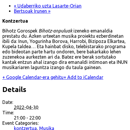
«
Udaberriko uzta Lasarte-Orian
Bertsoak Irunen
»
Kontzertua
Bihotz Gorospek
Bihotz-anpuluak
izeneko emanaldia
prestatu du. Azken urteetan musika proiektu ezberdinetan
ibili da: Inun, Yogurinha Borova, Harrobi, Bizipoza Elkartea,
Kupela taldea… Eta hainbat disko, telebistarako programa
edo bideotan parte hartu ondoren, bere bakarkako lehen
zuzenekoa aurkezten ari da. Batez ere berak sortutako
kantak entzun ahal izango dira emanaldi intimoan eta INUN
musikariaren laguntza izango du taula gainean.
+ Google Calendar-era gehitu
+ Add to iCalendar
Details
Date:
2022-04-30
Time:
21:00 - 22:00
Event Categories:
kontzertua
,
Musika