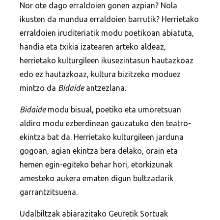
Nor ote dago erraldoien gonen azpian? Nola
ikusten da mundua erraldoien barrutik? Herrietako
erraldoien iruditeriatik modu poetikoan abiatuta,
handia eta txikia izatearen arteko aldeaz,
herrietako kulturgileen ikusezintasun hautazkoaz
edo ez hautazkoaz, kultura bizitzeko moduez
mintzo da
Bidaide
antzezlana.
Bidaide
modu bisual, poetiko eta umoretsuan
aldiro modu ezberdinean gauzatuko den teatro-
ekintza bat da. Herrietako kulturgileen jarduna
gogoan, agian ekintza bera delako, orain eta
hemen egin-egiteko behar hori, etorkizunak
amesteko aukera ematen digun bultzadarik
garrantzitsuena.
Udalbiltzak abiarazitako Geuretik Sortuak