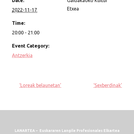
Date:
Galdakaoko Kultur
Etxea
2022-11-17
Time:
20:00 - 21:00
Event Category:
Antzerkia
‘Loreak belaunetan’
‘Sexberdinak’
LANARTEA – Euskararen Langile Profesionales Elkartea