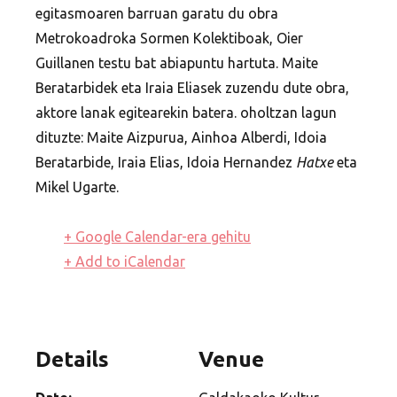
egitasmoaren barruan garatu du obra
Metrokoadroka Sormen Kolektiboak, Oier
Guillanen testu bat abiapuntu hartuta. Maite
Beratarbidek eta Iraia Eliasek zuzendu dute obra,
aktore lanak egitearekin batera. oholtzan lagun
dituzte: Maite Aizpurua, Ainhoa Alberdi, Idoia
Beratarbide, Iraia Elias, Idoia Hernandez
Hatxe
eta
Mikel Ugarte.
+ Google Calendar-era gehitu
+ Add to iCalendar
Details
Venue