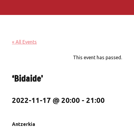
« All Events
This event has passed.
‘Bidaide’
2022-11-17 @ 20:00
-
21:00
Antzerkia