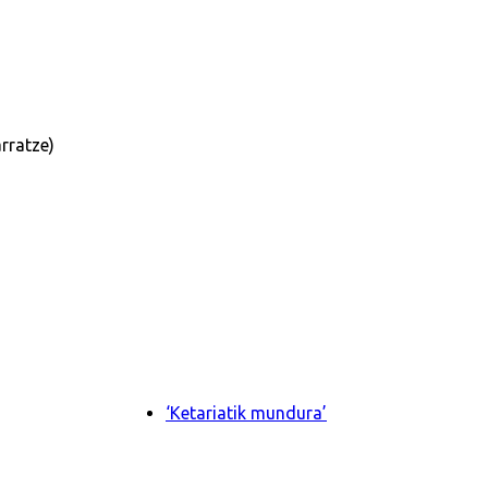
rratze)
‘Ketariatik mundura’