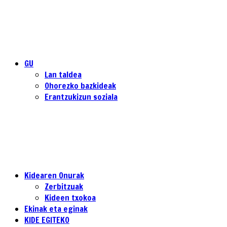
GU
Lan taldea
Ohorezko bazkideak
Erantzukizun soziala
Kidearen Onurak
Zerbitzuak
Kideen txokoa
Ekinak eta eginak
KIDE EGITEKO