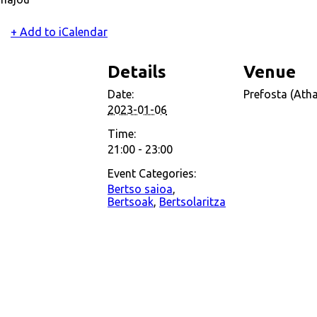
+ Add to iCalendar
Details
Venue
Date:
Prefosta (Atha
2023-01-06
Time:
21:00 - 23:00
Event Categories:
Bertso saioa
,
Bertsoak
,
Bertsolaritza