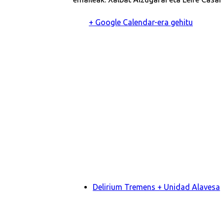
+ Google Calendar-era gehitu
Delirium Tremens + Unidad Alavesa