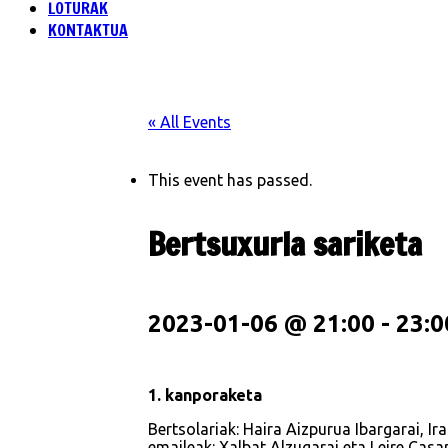
LOTURAK
KONTAKTUA
« All Events
This event has passed.
Bertsuxurla sariketa
2023-01-06 @ 21:00
-
23:0
1. kanporaketa
Bertsolariak:
Haira Aizpurua Ibargarai, Ir
emaileak:
Xalbat Alzugarai eta Leire Cas