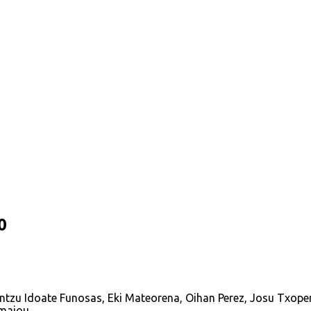
0
antzu Idoate Funosas, Eki Mateorena, Oihan Perez, Josu Txopere
amajou