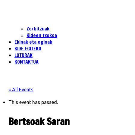
Zerbitzuak
Kideen txokoa
Ekinak eta eginak
KIDE EGITEKO
LOTURAK
KONTAKTUA
« All Events
This event has passed.
Bertsoak Saran