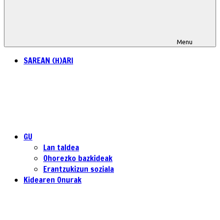
Menu
SAREAN (H)ARI
GU
Lan taldea
Ohorezko bazkideak
Erantzukizun soziala
Kidearen Onurak