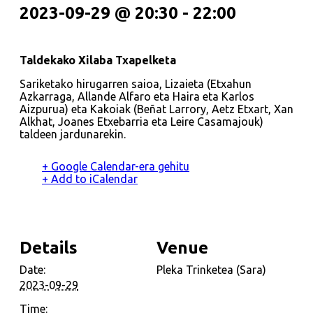
2023-09-29 @ 20:30
-
22:00
Taldekako Xilaba Txapelketa
Sariketako hirugarren saioa, Lizaieta (Etxahun
Azkarraga, Allande Alfaro eta Haira eta Karlos
Aizpurua) eta Kakoiak (Beñat Larrory, Aetz Etxart, Xan
Alkhat, Joanes Etxebarria eta Leire Casamajouk)
taldeen jardunarekin.
+ Google Calendar-era gehitu
+ Add to iCalendar
Details
Venue
Date:
Pleka Trinketea (Sara)
2023-09-29
Time: