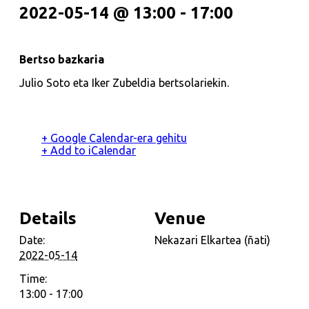
2022-05-14 @ 13:00
-
17:00
Bertso bazkaria
Julio Soto eta Iker Zubeldia bertsolariekin.
+ Google Calendar-era gehitu
+ Add to iCalendar
Details
Venue
Date:
Nekazari Elkartea (ñati)
2022-05-14
Time:
13:00 - 17:00