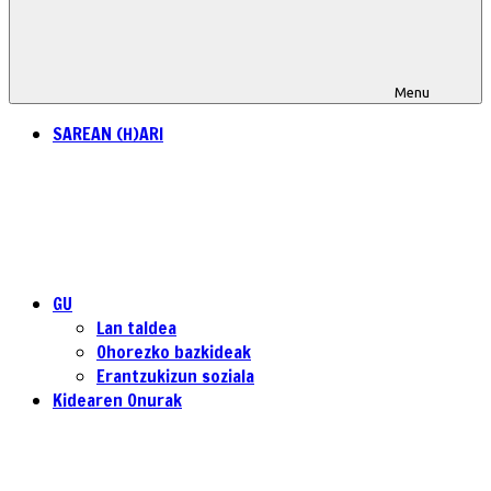
Menu
SAREAN (H)ARI
GU
Lan taldea
Ohorezko bazkideak
Erantzukizun soziala
Kidearen Onurak