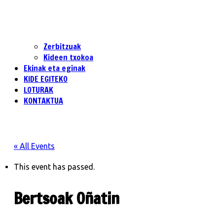
Zerbitzuak
Kideen txokoa
Ekinak eta eginak
KIDE EGITEKO
LOTURAK
KONTAKTUA
« All Events
This event has passed.
Bertsoak Oñatin