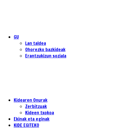
GU
Lan taldea
Ohorezko bazkideak
Erantzukizun soziala
Kidearen Onurak
Zerbitzuak
Kideen txokoa
Ekinak eta eginak
KIDE EGITEKO