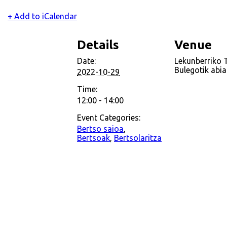
+ Add to iCalendar
Details
Venue
Date:
Lekunberriko 
Bulegotik abia
2022-10-29
Time:
12:00 - 14:00
Event Categories:
Bertso saioa
,
Bertsoak
,
Bertsolaritza