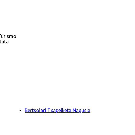
Turismo
tuta
Bertsolari Txapelketa Nagusia