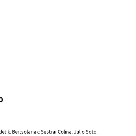
0
detik.
Bertsolariak:
Sustrai Colina, Julio Soto.