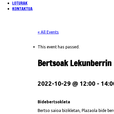
LOTURAK
KONTAKTUA
« All Events
This event has passed.
Bertsoak Lekunberrin
2022-10-29 @ 12:00
-
14:0
Bidebertsokleta
Bertso saioa bizikletan, Plazaola bide ber