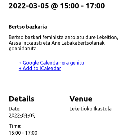
2022-03-05 @ 15:00
-
17:00
Bertso bazkaria
Bertso bazkari feminista antolatu dure Lekeition,
Aissa Intxausti eta Ane Labakabertsolariak
gonbidatuta.
+ Google Calendar-era gehitu
+ Add to iCalendar
Details
Venue
Date:
Lekeitioko Ikastola
2022-03-05
Time:
15:00 - 17:00