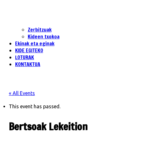
Zerbitzuak
Kideen txokoa
Ekinak eta eginak
KIDE EGITEKO
LOTURAK
KONTAKTUA
« All Events
This event has passed.
Bertsoak Lekeition