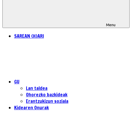
Menu
SAREAN (H)ARI
GU
Lan taldea
Ohorezko bazkideak
Erantzukizun soziala
Kidearen Onurak