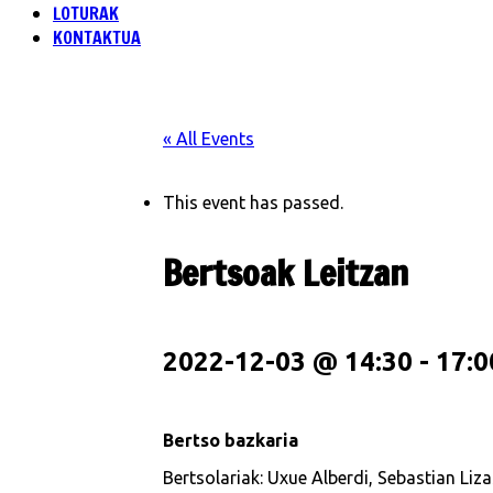
LOTURAK
KONTAKTUA
« All Events
This event has passed.
Bertsoak Leitzan
2022-12-03 @ 14:30
-
17:0
Bertso bazkaria
Bertsolariak:
Uxue Alberdi, Sebastian Liz