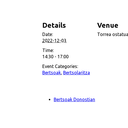
Details
Venue
Date:
Torrea ostatua
2022-12-03
Time:
14:30 - 17:00
Event Categories:
Bertsoak
,
Bertsolaritza
Bertsoak Donostian