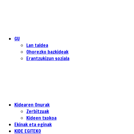
GU
Lan taldea
Ohorezko bazkideak
Erantzukizun soziala
Kidearen Onurak
Zerbitzuak
Kideen txokoa
Ekinak eta eginak
KIDE EGITEKO