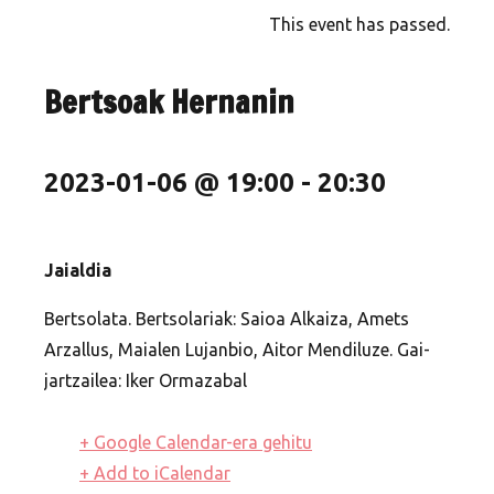
This event has passed.
Bertsoak Hernanin
2023-01-06 @ 19:00
-
20:30
Jaialdia
Bertsolata.
Bertsolariak:
Saioa Alkaiza, Amets
Arzallus, Maialen Lujanbio, Aitor Mendiluze.
Gai-
jartzailea:
Iker Ormazabal
+ Google Calendar-era gehitu
+ Add to iCalendar