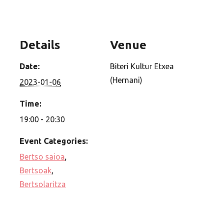
Details
Venue
Date:
Biteri Kultur Etxea
(Hernani)
2023-01-06
Time:
19:00 - 20:30
Event Categories:
Bertso saioa
,
Bertsoak
,
Bertsolaritza