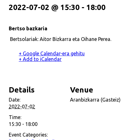
2022-07-02 @ 15:30
-
18:00
Bertso bazkaria
Bertsolariak:
Aitor Bizkarra eta Oihane Perea.
+ Google Calendar-era gehitu
+ Add to iCalendar
Details
Venue
Date:
Aranbizkarra (Gasteiz)
2022-07-02
Time:
15:30 - 18:00
Event Categories: