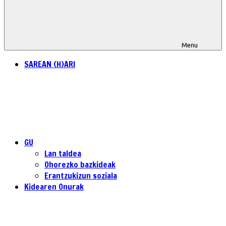
Menu
SAREAN (H)ARI
GU
Lan taldea
Ohorezko bazkideak
Erantzukizun soziala
Kidearen Onurak