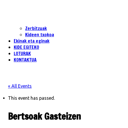
Zerbitzuak
Kideen txokoa
Ekinak eta eginak
KIDE EGITEKO
LOTURAK
KONTAKTUA
« All Events
This event has passed.
Bertsoak Gasteizen