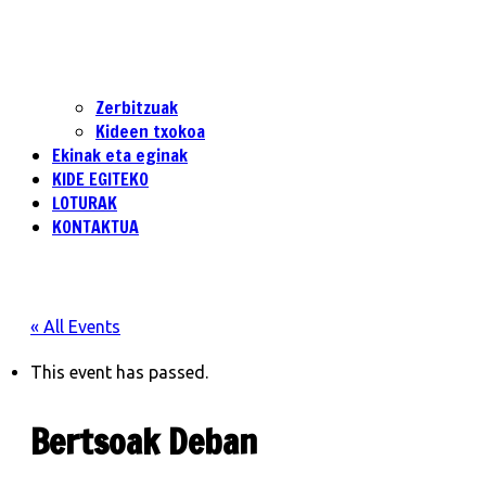
Zerbitzuak
Kideen txokoa
Ekinak eta eginak
KIDE EGITEKO
LOTURAK
KONTAKTUA
« All Events
This event has passed.
Bertsoak Deban