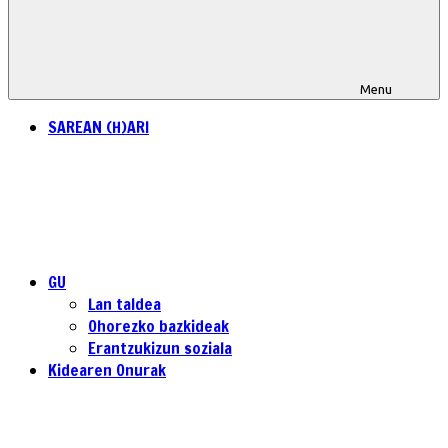
Menu
SAREAN (H)ARI
GU
Lan taldea
Ohorezko bazkideak
Erantzukizun soziala
Kidearen Onurak