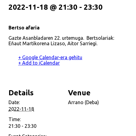
2022-11-18 @ 21:30
-
23:30
Bertso afaria
Gazte Asanbladaren 22. urtemuga.
Bertsolariak:
Eñaut Martikorena Lizaso, Aitor Sarriegi.
+ Google Calendar-era gehitu
+ Add to iCalendar
Details
Venue
Date:
Arrano (Deba)
2022-11-18
Time:
21:30 - 23:30