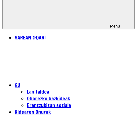
Menu
SAREAN (H)ARI
GU
Lan taldea
Ohorezko bazkideak
Erantzukizun soziala
Kidearen Onurak