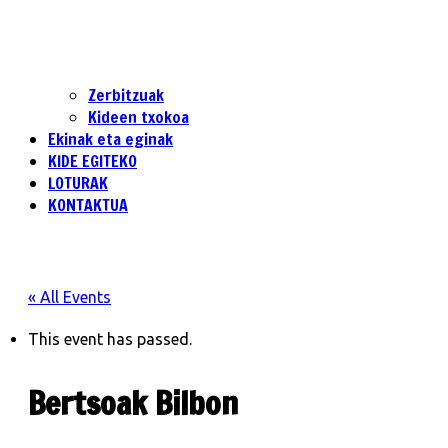
Zerbitzuak
Kideen txokoa
Ekinak eta eginak
KIDE EGITEKO
LOTURAK
KONTAKTUA
« All Events
This event has passed.
Bertsoak Bilbon