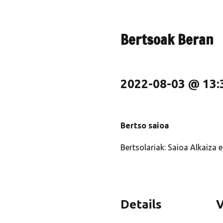
Bertsoak Beran
2022-08-03 @ 13:
Bertso saioa
Bertsolariak:
Saioa Alkaiza et
Details