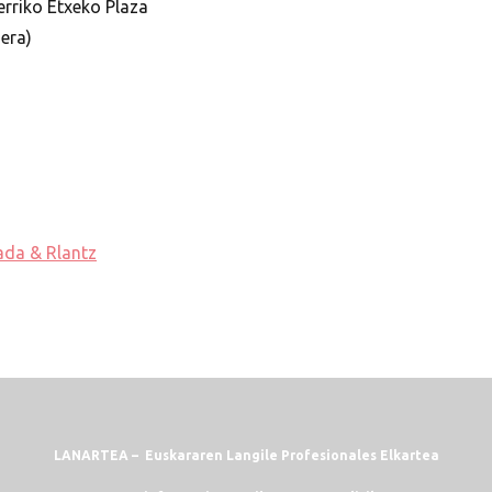
erriko Etxeko Plaza
Bera)
ada & Rlantz
LANARTEA – Euskararen Langile Profesionales Elkartea