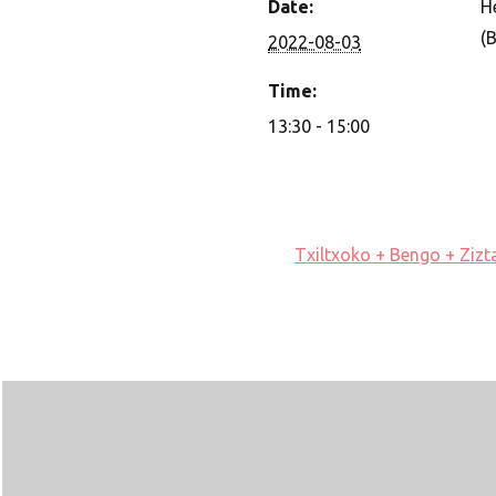
Date:
H
(
2022-08-03
Time:
13:30 - 15:00
Txiltxoko + Bengo + Zizt