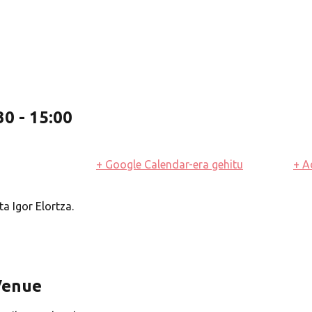
30
-
15:00
+ Google Calendar-era gehitu
+ A
a Igor Elortza.
Venue