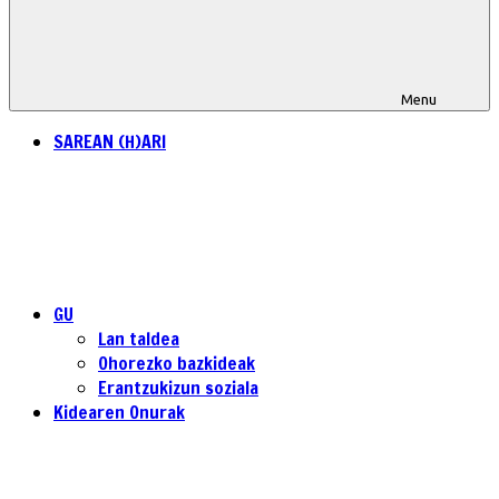
Menu
SAREAN (H)ARI
GU
Lan taldea
Ohorezko bazkideak
Erantzukizun soziala
Kidearen Onurak