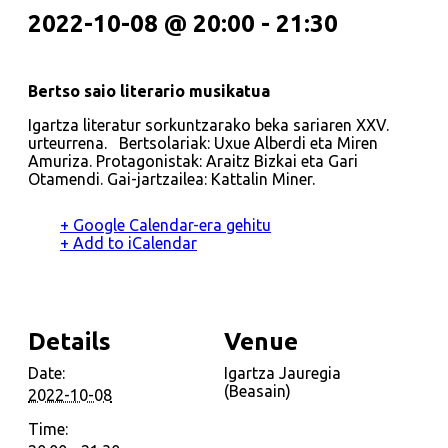
2022-10-08 @ 20:00
-
21:30
Bertso saio literario musikatua
Igartza literatur sorkuntzarako beka sariaren XXV.
urteurrena.
Bertsolariak:
Uxue Alberdi eta Miren
Amuriza.
Protagonistak:
Araitz Bizkai eta Gari
Otamendi.
Gai-jartzailea:
Kattalin Miner.
+ Google Calendar-era gehitu
+ Add to iCalendar
Details
Venue
Date:
Igartza Jauregia
(Beasain)
2022-10-08
Time: