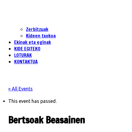
Zerbitzuak
Kideen txokoa
Ekinak eta eginak
KIDE EGITEKO
LOTURAK
KONTAKTUA
« All Events
This event has passed.
Bertsoak Beasainen