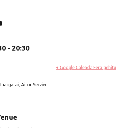
n
30
-
20:30
+ Google Calendar-era gehitu
bargarai, Aitor Servier
Venue