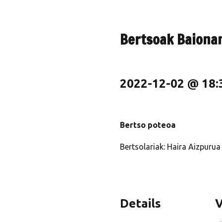
Bertsoak Baiona
2022-12-02 @ 18:
Bertso poteoa
Bertsolariak:
Haira Aizpurua I
Details