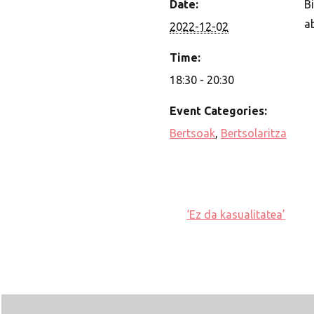
Date:
Bi
a
2022-12-02
Time:
18:30 - 20:30
Event Categories:
Bertsoak
,
Bertsolaritza
‘Ez da kasualitatea’