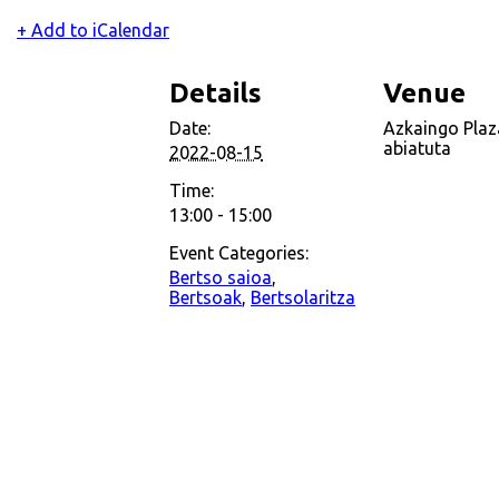
+ Add to iCalendar
Details
Venue
Date:
Azkaingo Plaz
abiatuta
2022-08-15
Time:
13:00 - 15:00
Event Categories:
Bertso saioa
,
Bertsoak
,
Bertsolaritza