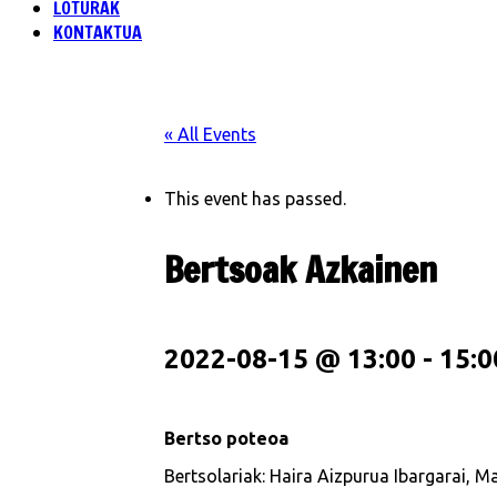
LOTURAK
KONTAKTUA
« All Events
This event has passed.
Bertsoak Azkainen
2022-08-15 @ 13:00
-
15:0
Bertso poteoa
Bertsolariak:
Haira Aizpurua Ibargarai, Ma