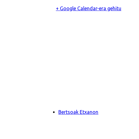
+ Google Calendar-era gehitu
Bertsoak Etxanon