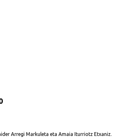
0
ider Arregi Markuleta eta Amaia Iturriotz Etxaniz.