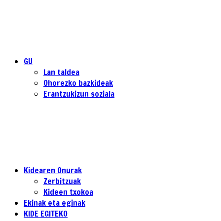
GU
Lan taldea
Ohorezko bazkideak
Erantzukizun soziala
Kidearen Onurak
Zerbitzuak
Kideen txokoa
Ekinak eta eginak
KIDE EGITEKO