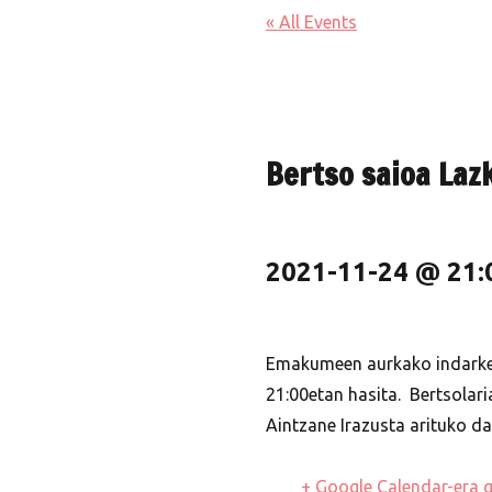
« All Events
Bertso saioa Laz
2021-11-24 @ 21:
Emakumeen aurkako indarkeri
21:00etan hasita.
Bertsolari
Aintzane Irazusta arituko da
+ Google Calendar-era g