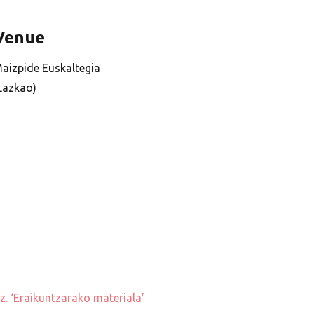
Venue
aizpide Euskaltegia
Lazkao)
z. ‘Eraikuntzarako materiala’