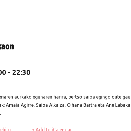
kaon
00
-
22:30
aren aurkako egunaren harira, bertso saioa egingo dute gaur
ak:
Amaia Agirre, Saioa Alkaiza, Oihana Bartra eta Ane Labak
.
ehitu
+ Add to iCalendar