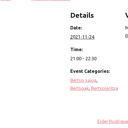
Details
Date:
M
(
2021-11-24
Time:
21:00 - 22:30
Event Categories:
Bertso saioa
,
Bertsoak
,
Bertsolaritza
Eider Rodrigue