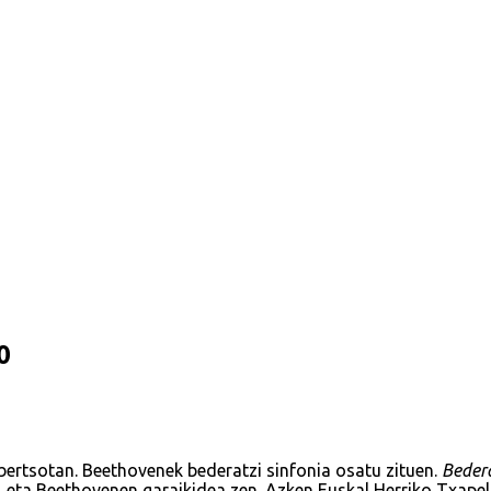
0
ertsotan. Beethovenek bederatzi sinfonia osatu zituen.
Beder
, eta Beethovenen garaikidea zen. Azken Euskal Herriko Txape