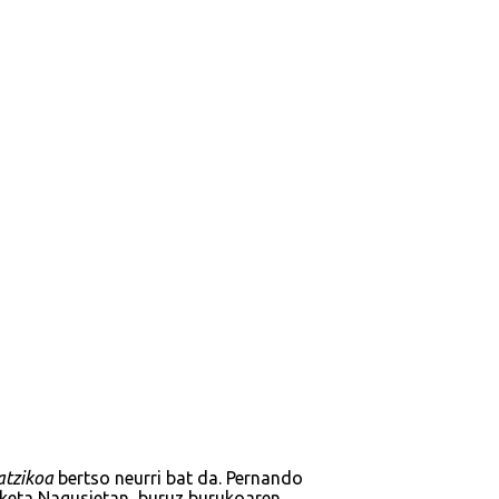
atzikoa
bertso neurri bat da. Pernando
lketa Nagusietan, buruz burukoaren