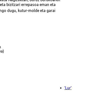
eta bizitzari errepasoa eman eta
ingo dugu, kutur-molde eta garai
n
ea)
‘Lur’