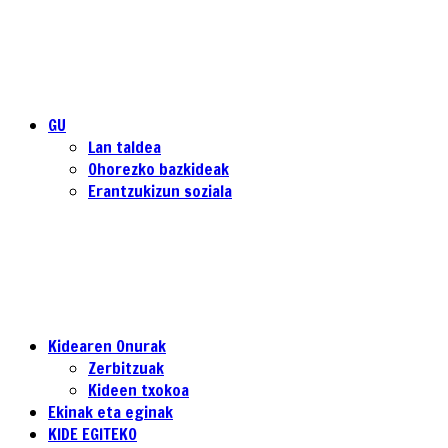
GU
Lan taldea
Ohorezko bazkideak
Erantzukizun soziala
Kidearen Onurak
Zerbitzuak
Kideen txokoa
Ekinak eta eginak
KIDE EGITEKO