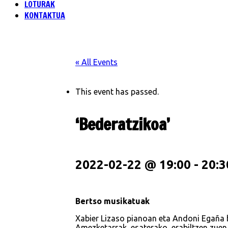
LOTURAK
KONTAKTUA
« All Events
This event has passed.
‘Bederatzikoa’
2022-02-22 @ 19:00
-
20:3
Bertso musikatuak
Xabier Lizaso pianoan eta Andoni Egaña b
Amezketarrak, esaterako, erabiltzen zuen