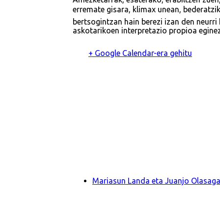
erremate gisara, klimax unean, bederatzi
bertsogintzan hain berezi izan den neurr
askotarikoen interpretazio propioa eginez
+ Google Calendar-era gehitu
Mariasun Landa eta Juanjo Olasagar