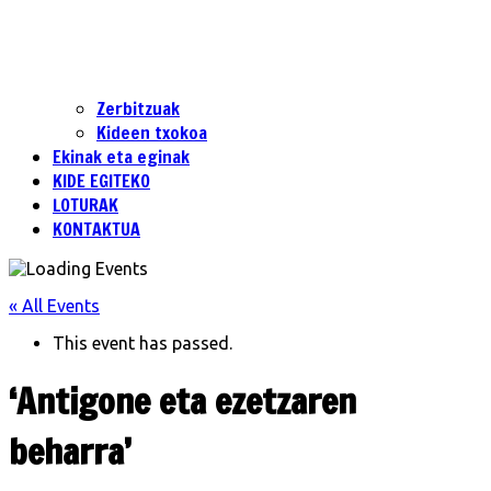
Zerbitzuak
Kideen txokoa
Ekinak eta eginak
KIDE EGITEKO
LOTURAK
KONTAKTUA
« All Events
This event has passed.
‘Antigone eta ezetzaren
beharra’