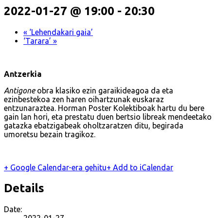
2022-01-27 @ 19:00
-
20:30
«
‘Lehendakari gaia’
‘Tarara’
»
Antzerkia
Antigone
obra klasiko ezin garaikideagoa da eta
ezinbestekoa zen haren oihartzunak euskaraz
entzunaraztea. Horman Poster Kolektiboak hartu du bere
gain lan hori, eta prestatu duen bertsio libreak mendeetako
gatazka ebatzigabeak oholtzaratzen ditu, begirada
umoretsu bezain tragikoz.
+ Google Calendar-era gehitu
+ Add to iCalendar
Details
Date:
2022-01-27