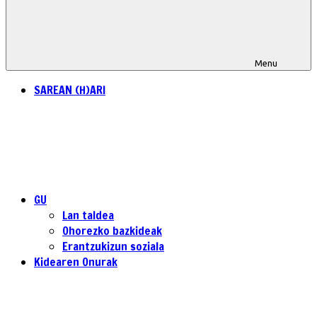
Menu
SAREAN (H)ARI
GU
Lan taldea
Ohorezko bazkideak
Erantzukizun soziala
Kidearen Onurak