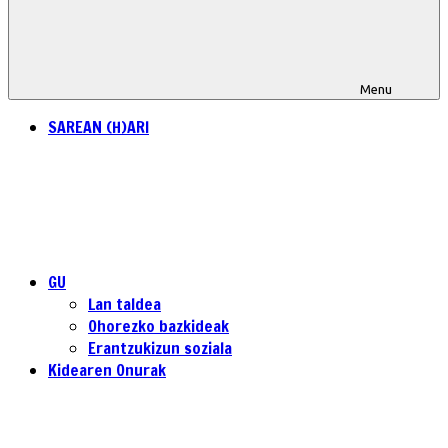
Menu
SAREAN (H)ARI
GU
Lan taldea
Ohorezko bazkideak
Erantzukizun soziala
Kidearen Onurak