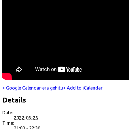
+ Google Calendar-era gehitu
+ Add to iCalendar
Details
Date:
2022-06-26
Time:
21:00 - 22:30