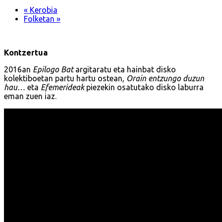
«
Kerobia
Folketan
»
Kontzertua
2016an
Epilogo Bat
argitaratu eta hainbat disko
kolektiboetan partu hartu ostean,
Orain entzungo duzun
hau…
eta
Efemerideak
piezekin osatutako disko laburra
eman zuen iaz.