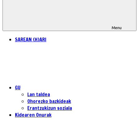
Menu
SAREAN (H)ARI
GU
Lan taldea
Ohorezko bazkideak
Erantzukizun soziala
Kidearen Onurak