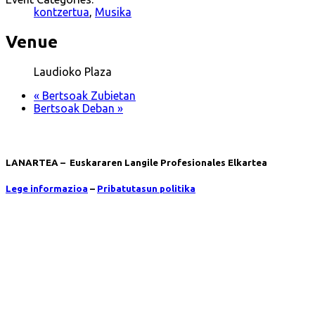
kontzertua
,
Musika
Venue
Laudioko Plaza
«
Bertsoak Zubietan
Bertsoak Deban
»
LANARTEA – Euskararen Langile Profesionales Elkartea
Lege informazioa
–
Pribatutasun politika