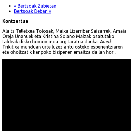
«
Bertsoak Zubietan
Bertsoak Deban
»
Kontzertua
Alaitz Telletxea Tolosak, Maixa Lizarribar Saizarrek, Amaia
Oreja Unanuek eta Kristina Solano Maizak osatutako
taldeak disko homonimoa argitaratua dauka:
Amak.
Trikitixa munduan urte luzez aritu osteko esperientziaren
eta oholtzatik kanpoko bizipenen emaitza da lan hori.