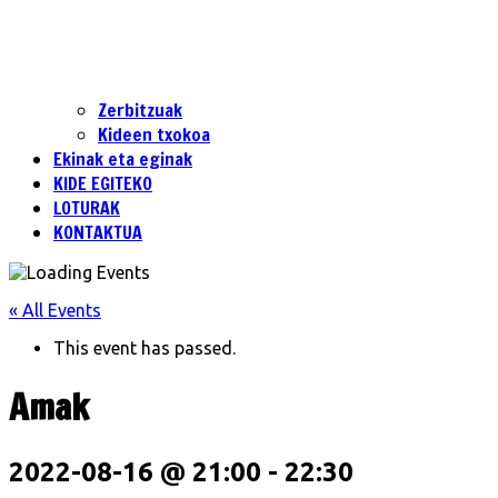
Zerbitzuak
Kideen txokoa
Ekinak eta eginak
KIDE EGITEKO
LOTURAK
KONTAKTUA
« All Events
This event has passed.
Amak
2022-08-16 @ 21:00
-
22:30