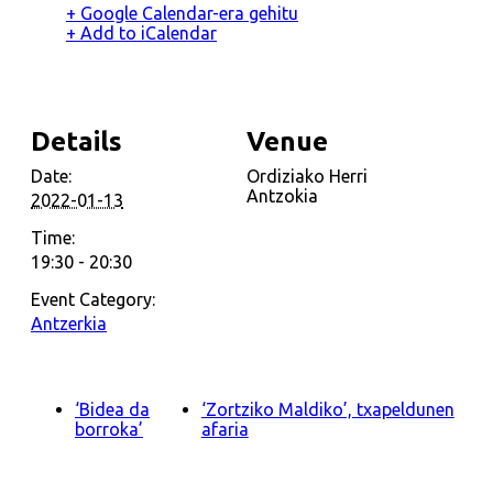
+ Google Calendar-era gehitu
+ Add to iCalendar
Details
Venue
Date:
Ordiziako Herri
Antzokia
2022-01-13
Time:
19:30 - 20:30
Event Category:
Antzerkia
‘Bidea da
‘Zortziko Maldiko’, txapeldunen
borroka’
afaria