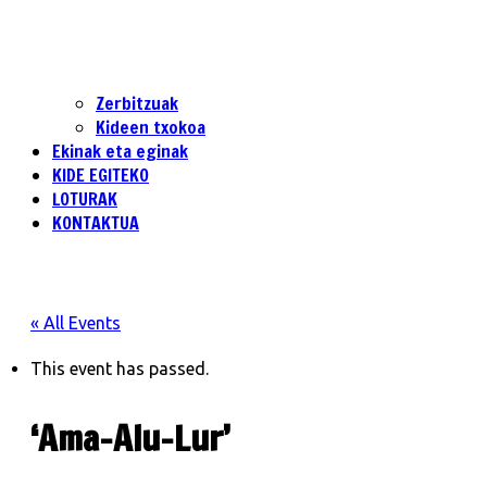
Zerbitzuak
Kideen txokoa
Ekinak eta eginak
KIDE EGITEKO
LOTURAK
KONTAKTUA
« All Events
This event has passed.
‘Ama-Alu-Lur’