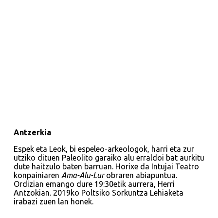
Antzerkia
Espek eta Leok, bi espeleo-arkeologok, harri eta zur
utziko dituen Paleolito garaiko alu erraldoi bat aurkitu
dute haitzulo baten barruan. Horixe da Intujai Teatro
konpainiaren
Ama-Alu-Lur
obraren abiapuntua.
Ordizian emango dure 19:30etik aurrera, Herri
Antzokian. 2019ko Poltsiko Sorkuntza Lehiaketa
irabazi zuen lan honek.