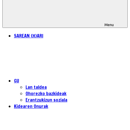
Menu
SAREAN (H)ARI
GU
Lan taldea
Ohorezko bazkideak
Erantzukizun soziala
Kidearen Onurak