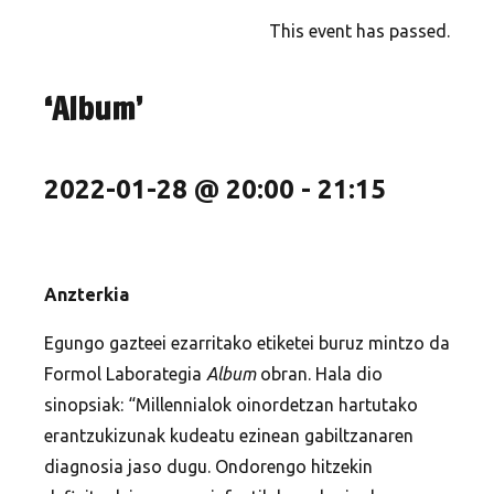
This event has passed.
‘Album’
2022-01-28 @ 20:00
-
21:15
Anzterkia
Egungo gazteei ezarritako etiketei buruz mintzo da
Formol Laborategia
Album
obran. Hala dio
sinopsiak: “Millennialok oinordetzan hartutako
erantzukizunak kudeatu ezinean gabiltzanaren
diagnosia jaso dugu. Ondorengo hitzekin