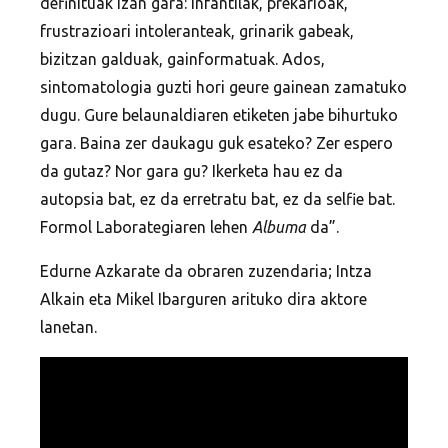
definituak izan gara: infantilak, prekarioak,
frustrazioari intoleranteak, grinarik gabeak,
bizitzan galduak, gainformatuak. Ados,
sintomatologia guzti hori geure gainean zamatuko
dugu. Gure belaunaldiaren etiketen jabe bihurtuko
gara. Baina zer daukagu guk esateko? Zer espero
da gutaz? Nor gara gu? Ikerketa hau ez da
autopsia bat, ez da erretratu bat, ez da selfie bat.
Formol Laborategiaren lehen
Albuma
da”.
Edurne Azkarate da obraren zuzendaria; Intza
Alkain eta Mikel Ibarguren arituko dira aktore
lanetan.