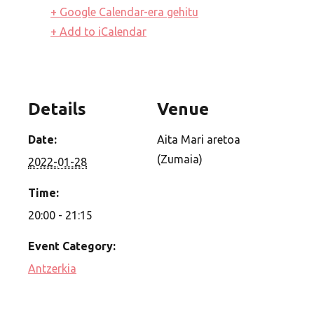
+ Google Calendar-era gehitu
+ Add to iCalendar
Details
Venue
Date:
Aita Mari aretoa
(Zumaia)
2022-01-28
Time:
20:00 - 21:15
Event Category:
Antzerkia