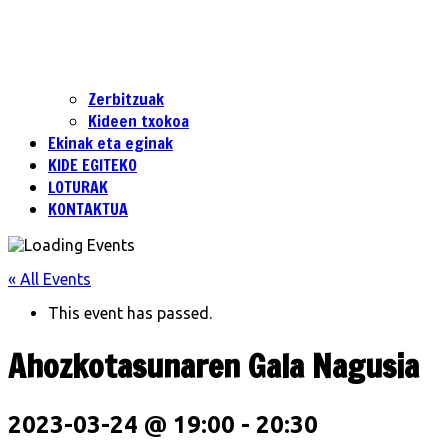
Zerbitzuak
Kideen txokoa
Ekinak eta eginak
KIDE EGITEKO
LOTURAK
KONTAKTUA
« All Events
This event has passed.
Ahozkotasunaren Gala Nagusia
2023-03-24 @ 19:00
-
20:30