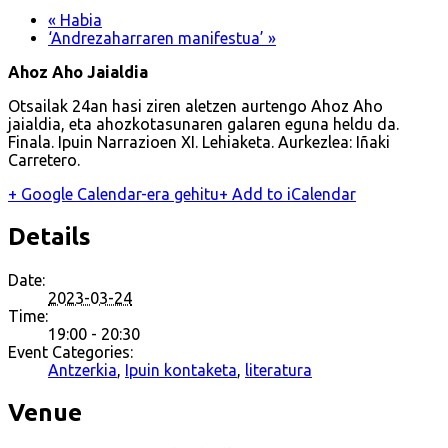
«
Habia
‘Andrezaharraren manifestua’
»
Ahoz Aho Jaialdia
Otsailak 24an hasi ziren aletzen aurtengo Ahoz Aho
jaialdia, eta ahozkotasunaren galaren eguna heldu da.
Finala. Ipuin Narrazioen XI. Lehiaketa. Aurkezlea: Iñaki
Carretero.
+ Google Calendar-era gehitu
+ Add to iCalendar
Details
Date:
2023-03-24
Time:
19:00 - 20:30
Event Categories:
Antzerkia
,
Ipuin kontaketa
,
literatura
Venue