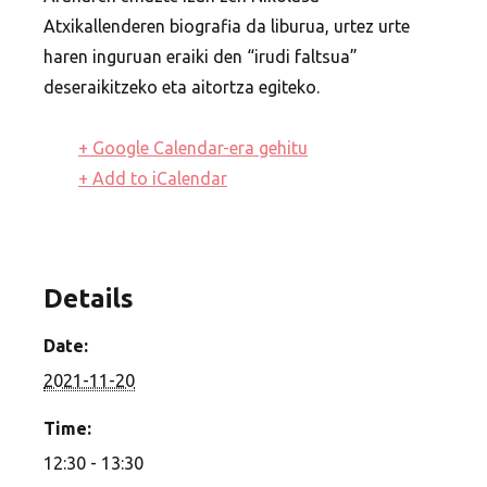
Atxikallenderen biografia da liburua, urtez urte
haren inguruan eraiki den “irudi faltsua”
deseraikitzeko eta aitortza egiteko.
+ Google Calendar-era gehitu
+ Add to iCalendar
Details
Date:
2021-11-20
Time:
12:30 - 13:30