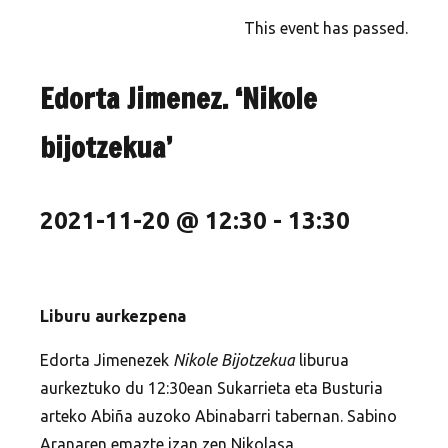
This event has passed.
Edorta Jimenez. ‘Nikole
bijotzekua’
2021-11-20 @ 12:30
-
13:30
Liburu aurkezpena
Edorta Jimenezek
Nikole Bijotzekua
liburua
aurkeztuko du 12:30ean Sukarrieta eta Busturia
arteko Abiña auzoko Abinabarri tabernan. Sabino
Aranaren emazte izan zen Nikolasa